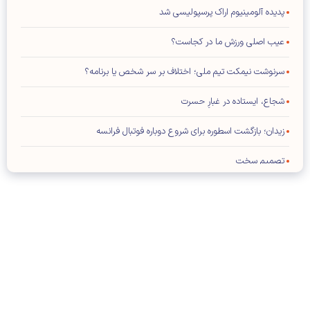
پدیده آلومینیوم اراک پرسپولیسی شد
عیب اصلی ورزش ما در کجاست؟
سرنوشت نیمکت تیم ملی؛ اختلاف بر سر شخص یا برنامه؟
شجاع، ایستاده در غبارِ حسرت
زیدان؛ بازگشت اسطوره برای شروع دوباره فوتبال فرانسه
تصمیم سخت
شنبه ۱۷ مرداد ۱۴۰۵- شماره ۳۵۶۳
شماره جدید مجله کیهان ورزشی منتشر شد (نسخه PDF)
بازیکن خارجی پرسپولیس در لیست مازاد تارتار
تمدید قرارداد کاپیتان استقلال
کلیه حقوق مادی و معنوی این سایت محفوظ و متعلق به وب‌سایت کیهان
ورزشی می‌باشد و استفاده از آن با ذکر منبع بلامانع است.