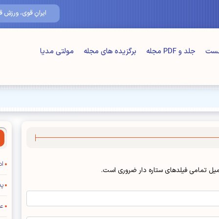
۱۷/مرداد/۰۵
ایرانِ قوی، ورزشِ قوی
خست
جلد و PDF مجله
برگزیده های مجله
مولتی مدیا
اد
يل تمامي فيلدهاي ستاره دار ضروري است.
پد
عی