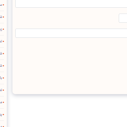
سر
شج
زی
ت
شنبه ۱۷ 
شم
با
تم
مد
پن
مه