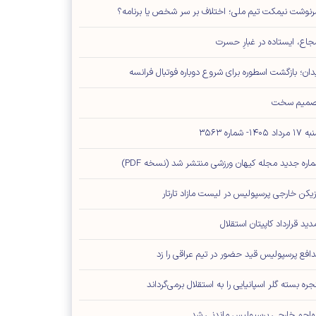
نوشت نیمکت تیم ملی؛ اختلاف بر سر شخص یا برنامه؟
اع، ایستاده در غبارِ حسرت
دان؛ بازگشت اسطوره برای شروع دوباره فوتبال فرانسه
صمیم سخت
مرداد ۱۴۰۵- شماره ۳۵۶۳
اره جدید مجله کیهان ورزشی منتشر شد (نسخه PDF)
زیکن خارجی پرسپولیس در لیست مازاد تارتار
دید قرارداد کاپیتان استقلال
افع پرسپولیس قید حضور در تیم عراقی را زد
جره بسته گلر اسپانیایی را به استقلال برمی‌گرداند
اجم خارجی پرسپولیس ماندنی شد