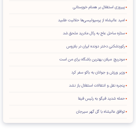
پیروزی استقلال بر همنام خوزستانی
امید عالیشاه از پرسپولیسی‌ها حلالیت طلبید
ستاره ساحل عاج به رئال مادرید ملحق شد
رکوردشکنی دختر دونده ایران در بلاروس
مودریچ: میلان بهترین باشگاه برای من است
وزیر ورزش و جوانان به باکو سفر کرد
پنجره نقل و انتقالات استقلال باز نشد
حمله شدید فیگو به رئیس فیفا
توافق عالیشاه با گل گهر سیرجان
رامین رضاییان از استقلال جدا شد