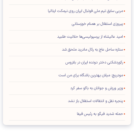
مربی سابق تیم ملی فوتبال ایران روی نیمکت ایتالیا
پیروزی استقلال بر همنام خوزستانی
امید عالیشاه از پرسپولیسی‌ها حلالیت طلبید
ستاره ساحل عاج به رئال مادرید ملحق شد
رکوردشکنی دختر دونده ایران در بلاروس
مودریچ: میلان بهترین باشگاه برای من است
وزیر ورزش و جوانان به باکو سفر کرد
پنجره نقل و انتقالات استقلال باز نشد
حمله شدید فیگو به رئیس فیفا
توافق عالیشاه با گل گهر سیرجان