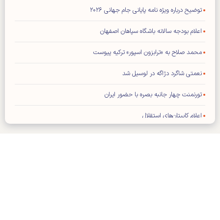
توضیح درباره ویژه نامه پایانی جام جهانی ۲۰۲۶
اعلام بودجه سالانه باشگاه سپاهان اصفهان
محمد صلاح به «ترابزون اسپور» ترکیه پیوست
نعمتی شاگرد دژاگه در لوسیل شد
تورنمنت چهار جانبه بصره با حضور ایران
اعلام کاپیتان‌های استقلال
فیفا: هیچ تماسی با ترامپ نداشته‌ایم
تراشتگن رسما به آژاکس پیوست
برخورد سرد ستاره رئال با مورینیو
کلیه حقوق مادی و معنوی این سایت محفوظ و متعلق به وب‌سایت کیهان
خارجی‌های پرسپولیس به مرخصی رفتند
ورزشی می‌باشد و استفاده از آن با ذکر منبع بلامانع است.
طراحی و تولید:
ایران سامانه