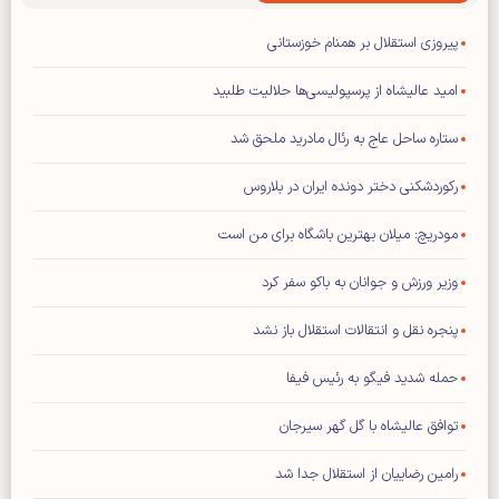
پیروزی استقلال بر همنام خوزستانی
امید عالیشاه از پرسپولیسی‌ها حلالیت طلبید
ستاره ساحل عاج به رئال مادرید ملحق شد
رکوردشکنی دختر دونده ایران در بلاروس
مودریچ: میلان بهترین باشگاه برای من است
وزیر ورزش و جوانان به باکو سفر کرد
پنجره نقل و انتقالات استقلال باز نشد
حمله شدید فیگو به رئیس فیفا
توافق عالیشاه با گل گهر سیرجان
رامین رضاییان از استقلال جدا شد