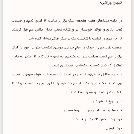
کیهان ورزشی-
در ادامه دیدارهای هفته هفدهم لیگ برتر از ساعت 16 امروز تیم‌های صنعت
نفت آبادان و فولاد خوزستان در ورزشگاه تختی آبادان مقابل هم قرار گرفتند
که این بازی در نهایت با شکست یک بر صفر طلایی‌پوشان تمام شد.
صنعت نفت پس از حذف در جام حذفی، دومین شکست متوالی خود در لیگ
برتر را هم تحت هدایت سهراب بختیاری‌زاده تجربه کرد تا با 11 امتیاز به دلیل
تفاضل گل کمتر نسبت به نساجی قعرنشین شود.
در سوی مقابل فولادی‌ها که این بار احمد آل نعمه را به عنوان سرمربی قطعی
روی نیمکت خود می‌دیدند، اولین برد خود را با این مربی به دست آوردند تا
با 18 امتیاز رده دوازدهم را حفظ کنند.
داور: روح اله شریفی
کمک‌ها: رحیم حاجی پور و علیرضا ممبنی
کارت زرد: لوکاس کاندیدو از فولاد
کارت قرمز:_