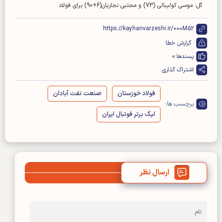
گل: موسی کولیبالی (73) و مجتبی نجاریان(6+90) برای فولاد
https://kayhanvarzeshi.ir/000M52
گزارش خطا
پسندها:
0
اشتراک گذاری
فولاد خوزستان
صنعت نفت آبادان
برچسب ها:
لیگ برتر فوتبال ایران
ارسال نظر