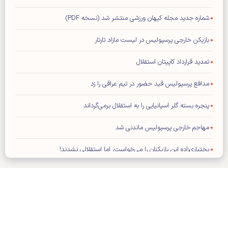
شماره جدید مجله کیهان ورزشی منتشر شد (نسخه PDF)
بازیکن خارجی پرسپولیس در لیست مازاد تارتار
تمدید قرارداد کاپیتان استقلال
مدافع پرسپولیس قید حضور در تیم عراقی را زد
پنجره بسته گلر اسپانیایی را به استقلال برمی‌گرداند
مهاجم خارجی پرسپولیس ماندنی شد
بختیاری‌زاده این بازیکنان را می‌خواست، اما استقلالی نشدند!
مدیران ذوب‌آهن اصفهان و مس رفسنجان میهمانان نشست کارگروه ورزش
حزب موتلفه اسلامی
یاسر آسانی استقلال را به دردسر می‌اندازد؟
مربی سابق تیم ملی فوتبال ایران روی نیمکت ایتالیا