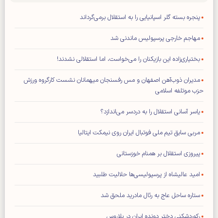
پنجره بسته گلر اسپانیایی را به استقلال برمی‌گرداند
مهاجم خارجی پرسپولیس ماندنی شد
بختیاری‌زاده این بازیکنان را می‌خواست، اما استقلالی نشدند!
مدیران ذوب‌آهن اصفهان و مس رفسنجان میهمانان نشست کارگروه ورزش
حزب موتلفه اسلامی
یاسر آسانی استقلال را به دردسر می‌اندازد؟
مربی سابق تیم ملی فوتبال ایران روی نیمکت ایتالیا
پیروزی استقلال بر همنام خوزستانی
امید عالیشاه از پرسپولیسی‌ها حلالیت طلبید
ستاره ساحل عاج به رئال مادرید ملحق شد
رکوردشکنی دختر دونده ایران در بلاروس