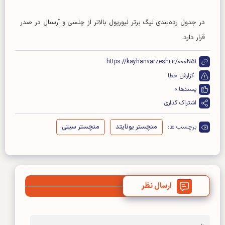
در جدول رده‌بندی لیگ برتر لیورپول بالاتر از چلسی و آرسنال در صدر
قرار دارد.
https://kayhanvarzeshi.ir/000N51
گزارش خطا
پسندها:
0
اشتراک گذاری
برچسب ها:
منچستر یونایتد
منچستر سیتی
ارسال نظر