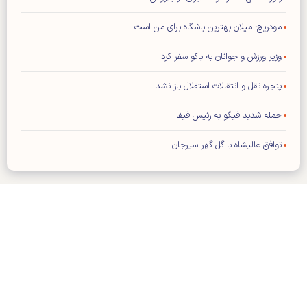
مودریچ: میلان بهترین باشگاه برای من است
وزیر ورزش و جوانان به باکو سفر کرد
پنجره نقل و انتقالات استقلال باز نشد
حمله شدید فیگو به رئیس فیفا
توافق عالیشاه با گل گهر سیرجان
رامین رضاییان از استقلال جدا شد
توضیح درباره ویژه نامه پایانی جام جهانی ۲۰۲۶
اعلام بودجه سالانه باشگاه سپاهان اصفهان
محمد صلاح به «ترابزون اسپور» ترکیه پیوست
کلیه حقوق مادی و معنوی این سایت محفوظ و متعلق به وب‌سایت کیهان
ورزشی می‌باشد و استفاده از آن با ذکر منبع بلامانع است.
نعمتی شاگرد دژاگه در لوسیل شد
طراحی و تولید:
ایران سامانه