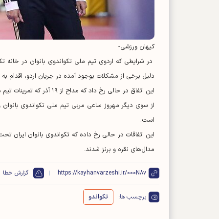
کیهان ورزشی-
در شرایطی که اردوی تیم ملی تکواندوی بانوان در خانه تک
دلیل برخی از مشکلات بوجود آمده در جریان اردو، اقدام به 
این اتفاق در حالی رخ داد که مداح از ۱۹ آذر که تمرینات تیم ملی آغاز شد تا اوایل دی در محل تمرینات تیم ملی حضور داشت.
از سوی دیگر مهروز ساعی مربی تیم ملی تکواندوی بانوان و
است.
این اتفاقات در حالی رخ داده که تکواندوی بانوان ایران ت
مدال‌های نقره و برنز شدند.
https://kayhanvarzeshi.ir/000N8v
گزارش خطا
برچسب ها:
تکواندو