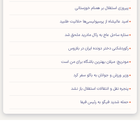
پیروزی استقلال بر همنام خوزستانی
امید عالیشاه از پرسپولیسی‌ها حلالیت طلبید
ستاره ساحل عاج به رئال مادرید ملحق شد
رکوردشکنی دختر دونده ایران در بلاروس
مودریچ: میلان بهترین باشگاه برای من است
وزیر ورزش و جوانان به باکو سفر کرد
پنجره نقل و انتقالات استقلال باز نشد
حمله شدید فیگو به رئیس فیفا
توافق عالیشاه با گل گهر سیرجان
رامین رضاییان از استقلال جدا شد