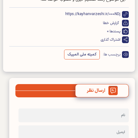
https://kayhanvarzeshi.ir/000NDj
گزارش خطا
پسندها:
0
اشتراک گذاری
برچسب ها:
کمیته ملی المپیک
ارسال نظر