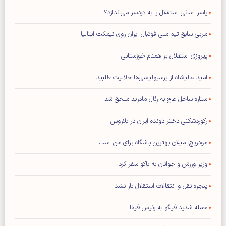
یاسر آسانی استقلال را به دردسر می‌اندازد؟
مربی سابق تیم ملی فوتبال ایران روی نیمکت ایتالیا
پیروزی استقلال بر همنام خوزستانی
امید عالیشاه از پرسپولیسی‌ها حلالیت طلبید
ستاره ساحل عاج به رئال مادرید ملحق شد
رکوردشکنی دختر دونده ایران در بلاروس
مودریچ: میلان بهترین باشگاه برای من است
وزیر ورزش و جوانان به باکو سفر کرد
پنجره نقل و انتقالات استقلال باز نشد
حمله شدید فیگو به رئیس فیفا