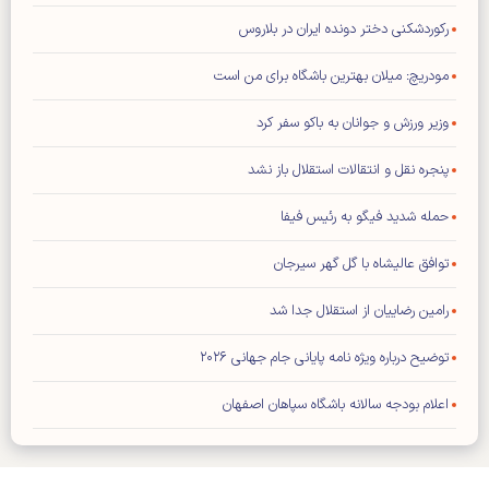
رکوردشکنی دختر دونده ایران در بلاروس
مودریچ: میلان بهترین باشگاه برای من است
وزیر ورزش و جوانان به باکو سفر کرد
پنجره نقل و انتقالات استقلال باز نشد
حمله شدید فیگو به رئیس فیفا
توافق عالیشاه با گل گهر سیرجان
رامین رضاییان از استقلال جدا شد
توضیح درباره ویژه نامه پایانی جام جهانی ۲۰۲۶
اعلام بودجه سالانه باشگاه سپاهان اصفهان
محمد صلاح به «ترابزون اسپور» ترکیه پیوست