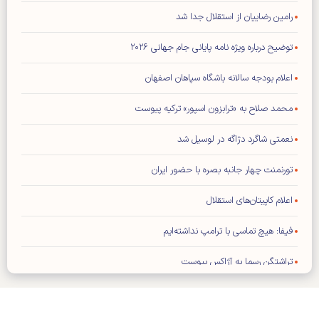
رامین رضاییان از استقلال جدا شد
توضیح درباره ویژه نامه پایانی جام جهانی ۲۰۲۶
اعلام بودجه سالانه باشگاه سپاهان اصفهان
محمد صلاح به «ترابزون اسپور» ترکیه پیوست
نعمتی شاگرد دژاگه در لوسیل شد
تورنمنت چهار جانبه بصره با حضور ایران
اعلام کاپیتان‌های استقلال
فیفا: هیچ تماسی با ترامپ نداشته‌ایم
تراشتگن رسما به آژاکس پیوست
برخورد سرد ستاره رئال با مورینیو