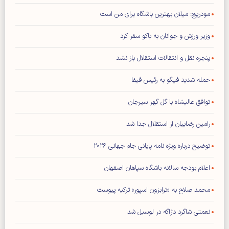
مودریچ: میلان بهترین باشگاه برای من است
وزیر ورزش و جوانان به باکو سفر کرد
پنجره نقل و انتقالات استقلال باز نشد
حمله شدید فیگو به رئیس فیفا
توافق عالیشاه با گل گهر سیرجان
رامین رضاییان از استقلال جدا شد
توضیح درباره ویژه نامه پایانی جام جهانی ۲۰۲۶
اعلام بودجه سالانه باشگاه سپاهان اصفهان
محمد صلاح به «ترابزون اسپور» ترکیه پیوست
نعمتی شاگرد دژاگه در لوسیل شد