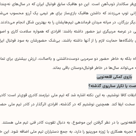
‌فر سکاندار ذوب‌آهن است. این دو هافبک سابق فوتبال ایران که در سال‌های نه‌چندا
ورانی توپ می‌زدند که داشتن هافبک بازی‌ساز برای هر تیمی یک آرزو محسوب می‌شد
یگر بزرگان، در میانه میدان فرماندهی تیم‌هایشان را به بهترین شکل انجام می‌دادند.
ی در عرصه مربیگری نیز حضور داشته باشند؛ افرادی که همواره سلامت کاری و اصو
 باشگاه‌ها حمایت لازم را از آنها داشته باشند، بی‌شک حضورشان به سود فوتبال ایرا
اشگاه بلکه به خاطر حضور دو سرمربی دوست‌داشتنی و بااصالت، ارزش بیشتری برای تماش
می‌تواند سال‌ها در خاطر فوتبال‌دوستان باقی بماند.
بازوی کمکی قلعه‌نویی
ت یا تکرار سناریوی گذشته؟
قات کافا نوشتیم، به این نکته اشاره شد که تیم ملی نیازمند کادری قوی‌تر است؛ کادر
یط سخت ایفا کند. همچنین نوشتیم که در گذشته، افرادی اثرگذار در کادر تیم ملی حضو
عه‌نویی با در نظر گرفتن این موضوع، به دنبال تقویت کادر فنی تیم ملی هستند. د
ربه همکاری با ژوزه مورینیو را دارد، به جمع دستیاران تیم ملی اضافه شود. این خب