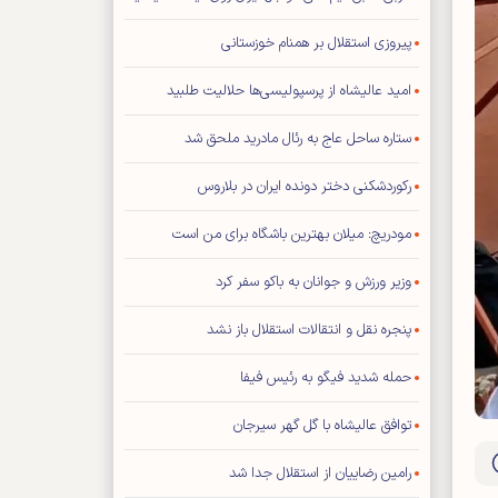
پیروزی استقلال بر همنام خوزستانی
امید عالیشاه از پرسپولیسی‌ها حلالیت طلبید
ستاره ساحل عاج به رئال مادرید ملحق شد
رکوردشکنی دختر دونده ایران در بلاروس
مودریچ: میلان بهترین باشگاه برای من است
وزیر ورزش و جوانان به باکو سفر کرد
پنجره نقل و انتقالات استقلال باز نشد
حمله شدید فیگو به رئیس فیفا
توافق عالیشاه با گل گهر سیرجان
رامین رضاییان از استقلال جدا شد