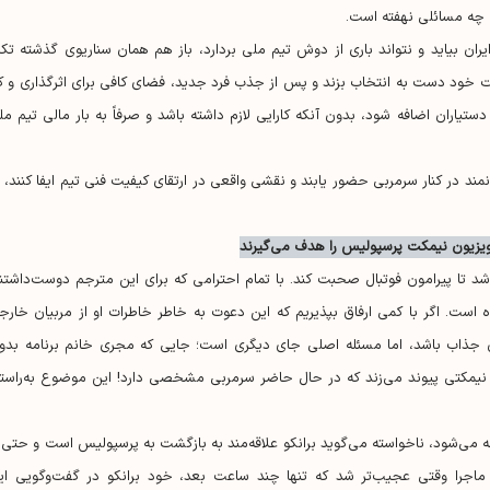
ب چه مسائلی نهفته است.
یران بیاید و نتواند باری از دوش تیم ملی بردارد، باز هم همان سناریوی گذشته تکرا
 خود دست به انتخاب بزند و پس از جذب فرد جدید، فضای کافی برای اثرگذاری و کا
ستیاران اضافه شود، بدون آنکه کارایی لازم داشته باشد و صرفاً به بار مالی تیم مل
 در کنار سرمربی حضور یابند و نقشی واقعی در ارتقای کیفیت فنی تیم ایفا کنند، ن
ویزیون نیمکت پرسپولیس را هدف می‌گیرند
شد تا پیرامون فوتبال صحبت کند. با تمام احترامی که برای این مترجم دوست‌داشتن
. اگر با کمی ارفاق بپذیریم که این دعوت به خاطر خاطرات او از مربیان خارج
 جذاب باشد، اما مسئله اصلی جای دیگری است؛ جایی که مجری خانم برنامه بدو
به نیمکتی پیوند می‌زند که در حال حاضر سرمربی مشخصی دارد! این موضوع به‌راست
ه می‌شود، ناخواسته می‌گوید برانکو علاقه‌مند به بازگشت به پرسپولیس است و حتی ا
 ماجرا وقتی عجیب‌تر شد که تنها چند ساعت بعد، خود برانکو در گفت‌وگویی ای