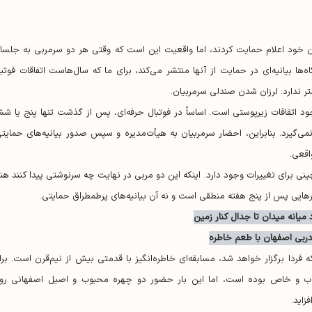
ان خود اعلام حمایت کردند، اما واقعیت این است که وقتی هر دو سرمربی به جلسا
ا بیانیه‌ای در حمایت از آنها منتشر می‌کند، برای ما که سال‌هاست اتفاقات فوتبا
تر ندارد: لرزان شدن صندلی سرمربیان.
ود اتفاقات زیرپوستی است. اساساً در فوتبال حرفه‌ای، پس از گذشت تنها پنج یا ش
‌گیرد. بنابراین، احضار سرمربیان به هیأت‌مدیره و سپس صدور بیانیه‌های حمایتی
اقعی.
چینی برای تغییرات وجود دارد. اینکه این دو مربی در نهایت چه سرنوشتی پیدا کنند هنو
ایی پس از پنج هفته منطقی است و نه آن بیانیه‌های پرطمطراق حمایتی.
د میانه میدان تا جدال کنار زمین
ربی اصفهان با طعم خاطره
فردا برگزار خواهد شد، مسابقه‌ای خاطره‌انگیز با قدمتی بیش از نیم‌قرن است. برا
ذاب و خاص بوده است، اما این بار حضور دو چهره محبوب و اصیل اصفهانی رو
زاید.