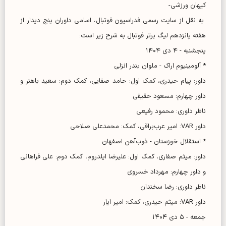
کیهان ورزشی-
به نقل از سایت رسمی فدراسیون فوتبال، اسامی داوران پنج دیدار از
هفته پانزدهم لیگ برتر فوتبال به شرح زیر است:
پنجشنبه - ۴ دی ۱۴۰۴
* آلومینیوم اراک - ملوان بندر انزلی
داور: پیام حیدری، کمک اول: حامد صفایی، کمک دوم: سعید باهنر و
داور چهارم: مسعود حقیقی
ناظر داوری: محمود رفیعی
داور VAR: امیر عرب‌براقی، کمک: محمدعلی صلاحی
* استقلال خوزستان - ذوب‌آهن اصفهان
داور: میثم صفاری، کمک اول: علیرضا ایلدروم، کمک دوم: علی فراهانی
و داور چهارم: مهرداد خسروی
ناظر داوری: رضا سخندان
داور VAR: میثم حیدری، کمک: امیر ایار
جمعه - ۵ دی ۱۴۰۴