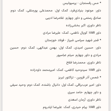
* مس رفسنجان - پرسپولیس
داور: موعود بنیادی‌فرد، کمک اول: محمدعلی پورمتقی، کمک دوم:
صادق رستمی و داور چهارم: غلامرضا ادیبی
ناظر داوری: اکبر بخشی‌زاده
داور VAR: کوپال ناظمی، کمک: علیرضا مرادی
* فجر شهید سپاسی شیراز - فولاد خوزستان
داور: حسین امیدی، کمک اول: بهمن عبدالهی، کمک دوم: حسین
مرادی و داور چهارم: میثم عباسپور
ناظر داوری: محمدرضا فلاح
داور VAR: سیدوحید کاظمی، کمک: امیرمحمد داودزاده
* شمس آذر قزوین - تراکتور تبریز
داور: امیر عرب‌براقی، کمک اول: دانیال باشنده، کمک دوم: وحید سیفی
و داور چهارم: حامد سیری
ناظر داوری: آرمان اسعدی
داور VAR: پیام حیدری، کمک: علیرضا ایلدروم