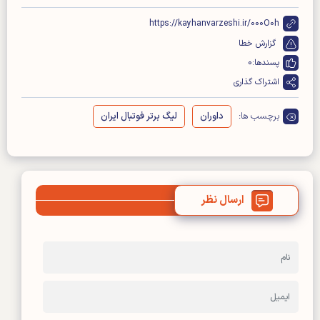
https://kayhanvarzeshi.ir/000O0h
گزارش خطا
پسندها:
0
اشتراک گذاری
برچسب ها:
داوران
لیگ برتر فوتبال ایران
ارسال نظر