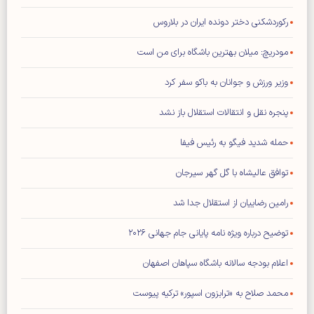
رکوردشکنی دختر دونده ایران در بلاروس
مودریچ: میلان بهترین باشگاه برای من است
وزیر ورزش و جوانان به باکو سفر کرد
پنجره نقل و انتقالات استقلال باز نشد
حمله شدید فیگو به رئیس فیفا
توافق عالیشاه با گل گهر سیرجان
رامین رضاییان از استقلال جدا شد
توضیح درباره ویژه نامه پایانی جام جهانی ۲۰۲۶
اعلام بودجه سالانه باشگاه سپاهان اصفهان
محمد صلاح به «ترابزون اسپور» ترکیه پیوست