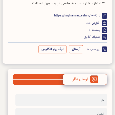
۳ امتیاز بیشتر نسبت به چلسی در رده چهار ایستادند.
https://kayhanvarzeshi.ir/000O1J
گزارش خطا
پسندها:
0
اشتراک گذاری
برچسب ها:
آرسنال
لیگ برتر انگلیس
ارسال نظر