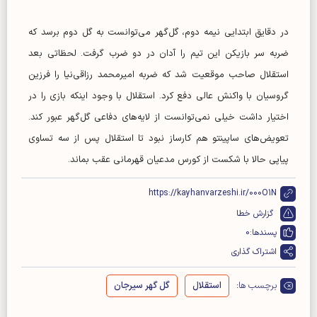
در دقایق ابتدایی نیمه دوم، گل‌گهر می‌توانست به گل دوم برسد که
ضربه سر بازیکن این تیم را آدان در دو ضرب گرفت. لحظاتی بعد
استقلال صاحب موقعیت شد که ضربه امیرمحمد رزاقی‌نیا را فرزین
گروسیان با واکنش عالی دفع کرد. استقلال با وجود اینکه بازی را در
اختیار داشت خیلی نمی‌توانست از لایه‌های دفاعی گل‌گهر عبور کند.
تعویض‌های ساپینتو هم کارساز نبود تا استقلال پس از سه تساوی
پیاپی حالا با شکست از کورس مدعیان قهرمانی عقب بماند.
https://kayhanvarzeshi.ir/000O1N
گزارش خطا
پسندها:
0
اشتراک گذاری
برچسب ها:
استقلال
گل گهر سیرجان