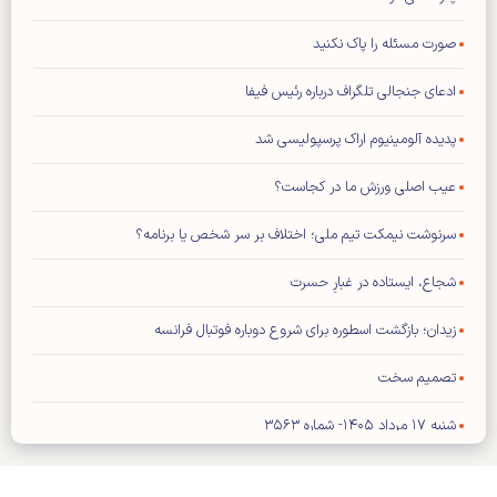
صورت مسئله را پاک نکنید
ادعای جنجالی تلگراف درباره رئیس فیفا
پدیده آلومینیوم اراک پرسپولیسی شد
عیب اصلی ورزش ما در کجاست؟
سرنوشت نیمکت تیم ملی؛ اختلاف بر سر شخص یا برنامه؟
شجاع، ایستاده در غبارِ حسرت
زیدان؛ بازگشت اسطوره برای شروع دوباره فوتبال فرانسه
تصمیم سخت
شنبه ۱۷ مرداد ۱۴۰۵- شماره ۳۵۶۳
شماره جدید مجله کیهان ورزشی منتشر شد (نسخه PDF)