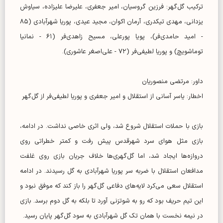
ترکیب گل‌گهر: فرزین گروسیان، امیر جعفری، علیرضا علیزاده، سیاوش
یزدانی، مهدی تیکدری، آرمان اکوان، مجید عیدی، پوریا شهرآبادی (۸۵
- امید حامدی‌فر)، پویا پورعلی، مسیح زاهدی‌فر (۶۱ - نمانیا
توماشویچ) و پوریا لطیفی‌فر (۷۲ - علی‌اصغر عاشوری).
داور: مرتضی منصوریان
اخطار: یاسر آسانی از استقلال و امیر جعفری و پوریا لطیفی‌فر از گل‌گهر
بازی با حملات استقلال شروع شد، ولی اثری خاصی نداشت. در ادامه،
بازی مثل هوای سرد شهرقدس پیش رفت و کمتر خطراتی روی
دروازه‌ها ایجاد شد، اما گل‌گهری‌ها خلاف جریان بازی روی غلفت
مدافعان استقلال با ضربه سر پوریا شهر‌آبادی به گل رسیدند. در ادامه
استقلال سعی می‌کرد لایه‌های دفاعی گل‌گهر را باز کند که موفق نبود و
این تیم حریف بود که رو به شوتزنی آورد تا بلکه به گل دوم برسد. بازی
در نیمه نخست با همان تک گل شهرآبادی به سود گل‌گهر پایان رسید.