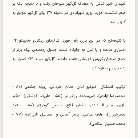
شهدای شهر قدس به مصاف گل‌گهر سیرجان رفت و با نتیجه یک بر
صفر شکست خورد. پوریا شهرآبادی در دقیقه ۳۷ برای گل‌گهر موفق به
گلزنی شد.
با نتیجه‌ای که در این بازی رقم خورد، شاگردان ریکاردو ساپینتو ۲۲
امتیازی مانده و با تنزل به جایگاه ششم جدول رده‌بندی لیگ برتر از
جمع مدعیان کورس قهرمانی عقب ماندند. گل‌گهر نیز با ۲۳ امتیاز به
رده چهارم صعود کرد.
ترکیب استقلال: آنتونیو آدان، صالح حردانی، روزبه چشمی (۸۰ -
محمدرضا آزادی)، امیرمحمد رزاقی‌نیا (۵۵ - علیرضا کوشکی)، دوکنز
نازون، منیر الحدادی، سامان فلاح، حسین گودرزی (۸۰ - سعید
سحرخیزان)، عارف غلامی، یاسر آسانی و اسماعیل قلی‌زاده (۷۷ -
محمدحسین اسلامی).