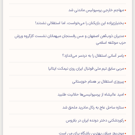
مهاجم خارجی پرسپولیس ماندنی شد
بختیاری‌زاده این بازیکنان را می‌خواست، اما استقلالی نشدند!
مدیران ذوب‌آهن اصفهان و مس رفسنجان میهمانان نشست کارگروه ورزش
حزب موتلفه اسلامی
یاسر آسانی استقلال را به دردسر می‌اندازد؟
مربی سابق تیم ملی فوتبال ایران روی نیمکت ایتالیا
پیروزی استقلال بر همنام خوزستانی
امید عالیشاه از پرسپولیسی‌ها حلالیت طلبید
ستاره ساحل عاج به رئال مادرید ملحق شد
رکوردشکنی دختر دونده ایران در بلاروس
مودریچ: میلان بهترین باشگاه برای من است