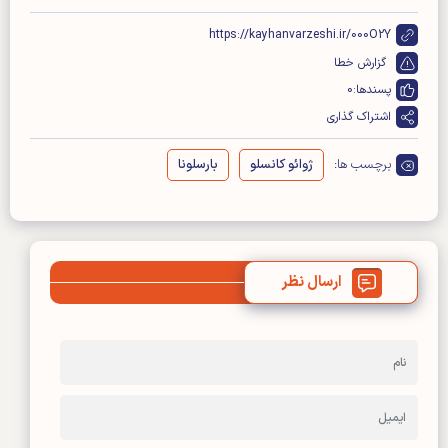
https://kayhanvarzeshi.ir/000O2Y
گزارش خطا
پسندها:
0
اشتراک گذاری
برچسب ها:
ژوائو کانسلو
بارسلونا
ارسال نظر