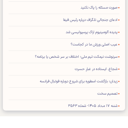
صورت مسئله را پاک نکنید
ادعای جنجالی تلگراف درباره رئیس فیفا
پدیده آلومینیوم اراک پرسپولیسی شد
عیب اصلی ورزش ما در کجاست؟
سرنوشت نیمکت تیم ملی؛ اختلاف بر سر شخص یا برنامه؟
شجاع، ایستاده در غبارِ حسرت
زیدان؛ بازگشت اسطوره برای شروع دوباره فوتبال فرانسه
تصمیم سخت
شنبه ۱۷ مرداد ۱۴۰۵- شماره ۳۵۶۳
شماره جدید مجله کیهان ورزشی منتشر شد (نسخه PDF)