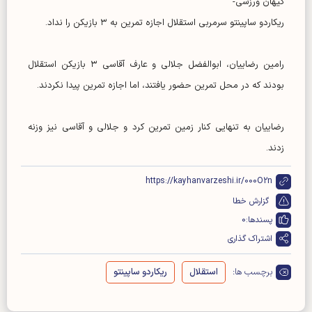
کیهان ورزشی-
ریکاردو ساپینتو سرمربی استقلال اجازه تمرین به ۳ بازیکن را نداد.
رامین رضاییان، ابوالفضل جلالی و عارف آقاسی ۳ بازیکن استقلال
بودند که در محل تمرین حضور یافتند، اما اجازه تمرین پیدا نکردند.
رضاییان به تنهایی کنار زمین تمرین کرد و جلالی و آقاسی نیز وزنه
زدند.
https://kayhanvarzeshi.ir/000O2n
گزارش خطا
پسندها:
0
اشتراک گذاری
برچسب ها:
استقلال
ریکاردو ساپینتو