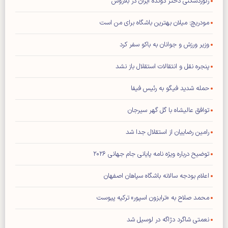
رکوردشکنی دختر دونده ایران در بلاروس
مودریچ: میلان بهترین باشگاه برای من است
وزیر ورزش و جوانان به باکو سفر کرد
پنجره نقل و انتقالات استقلال باز نشد
حمله شدید فیگو به رئیس فیفا
توافق عالیشاه با گل گهر سیرجان
رامین رضاییان از استقلال جدا شد
توضیح درباره ویژه نامه پایانی جام جهانی ۲۰۲۶
اعلام بودجه سالانه باشگاه سپاهان اصفهان
محمد صلاح به «ترابزون اسپور» ترکیه پیوست
نعمتی شاگرد دژاگه در لوسیل شد