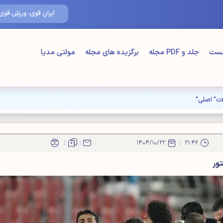
۱۵/مرداد/۴۰۵
ایرانِ قوی، ورزشِ قوی
خست
جلد و PDF مجله
برگزیده های مجله
مولتی مدیا
ت" اصلی"
۱۴۰۴/۱۰/۲۲
۲۱:۴۶
تور