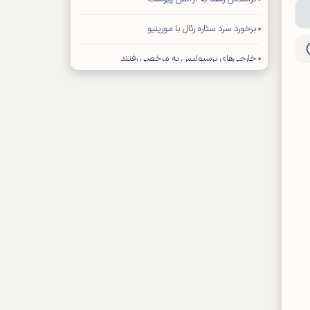
برخورد سرد ستاره رئال با مورینیو
خارجی‌های پرسپولیس به مرخصی رفتند
برد ۳ بر صفر گل گهر مقابل چادرملو تایید شد
ترامپ جواب اینفانتینو را نمی‌دهد
ملی پوش بسکتبال به استقلال پیوست
تصمیم‌گیری درباره آینده قلعه‌نویی عقب افتاد