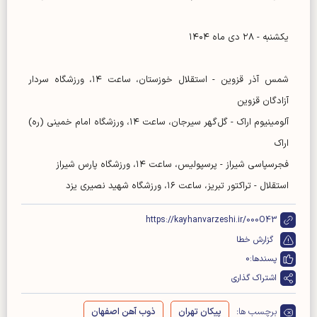
یکشنبه - ۲۸ دی ماه ۱۴۰۴
شمس آذر قزوین - استقلال خوزستان، ساعت ۱۴، ورزشگاه سردار
آزادگان قزوین
آلومینیوم اراک - گل‌گهر سیرجان، ساعت ۱۴، ورزشگاه امام خمینی (ره)
اراک
فجرسپاسی شیراز - پرسپولیس، ساعت ۱۴، ورزشگاه پارس شیراز
استقلال - تراکتور تبریز، ساعت ۱۶، ورزشگاه شهید نصیری یزد
https://kayhanvarzeshi.ir/000O43
گزارش خطا
پسندها:
0
اشتراک گذاری
برچسب ها:
پیکان تهران
ذوب آهن اصفهان