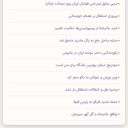
مربی سابق تیم ملی فوتبال ایران روی نیمکت ایتالیا
پیروزی استقلال بر همنام خوزستانی
امید عالیشاه از پرسپولیسی‌ها حلالیت طلبید
ستاره ساحل عاج به رئال مادرید ملحق شد
رکوردشکنی دختر دونده ایران در بلاروس
مودریچ: میلان بهترین باشگاه برای من است
وزیر ورزش و جوانان به باکو سفر کرد
پنجره نقل و انتقالات استقلال باز نشد
حمله شدید فیگو به رئیس فیفا
توافق عالیشاه با گل گهر سیرجان
رامین رضاییان از استقلال جدا شد