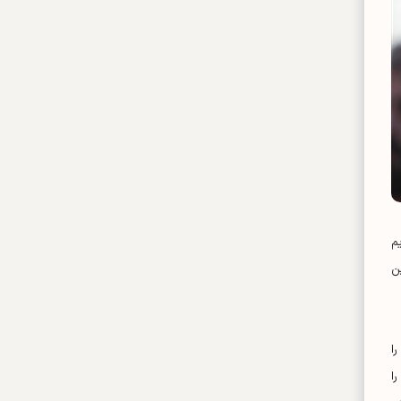
م
ن
ا
ا