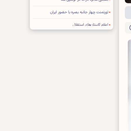
تورنمنت چهار جانبه بصره با حضور ایران
اعلام کاپیتان‌های استقلال
فیفا: هیچ تماسی با ترامپ نداشته‌ایم
تراشتگن رسما به آژاکس پیوست
برخورد سرد ستاره رئال با مورینیو
خارجی‌های پرسپولیس به مرخصی رفتند