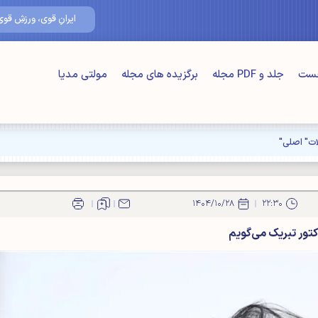
۱۶/مرداد/۴۰۵
ایرانِ قوی، ورزشِ قوی
خست
جلد و PDF مجله
برگزیده های مجله
مولتی مدیا
ت" اصلی"
۱۴۰۴/۱۰/۲۸
۲۲:۳۰
اکتور تبریک می‌گویم