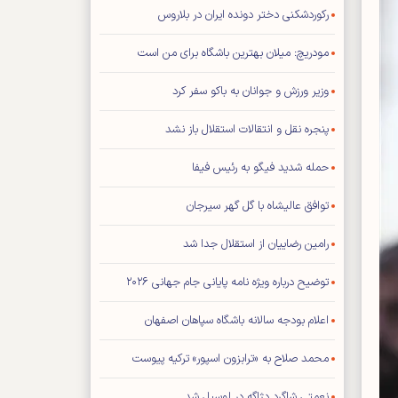
رکوردشکنی دختر دونده ایران در بلاروس
مودریچ: میلان بهترین باشگاه برای من است
وزیر ورزش و جوانان به باکو سفر کرد
پنجره نقل و انتقالات استقلال باز نشد
حمله شدید فیگو به رئیس فیفا
توافق عالیشاه با گل گهر سیرجان
رامین رضاییان از استقلال جدا شد
توضیح درباره ویژه نامه پایانی جام جهانی ۲۰۲۶
اعلام بودجه سالانه باشگاه سپاهان اصفهان
محمد صلاح به «ترابزون اسپور» ترکیه پیوست
نعمتی شاگرد دژاگه در لوسیل شد