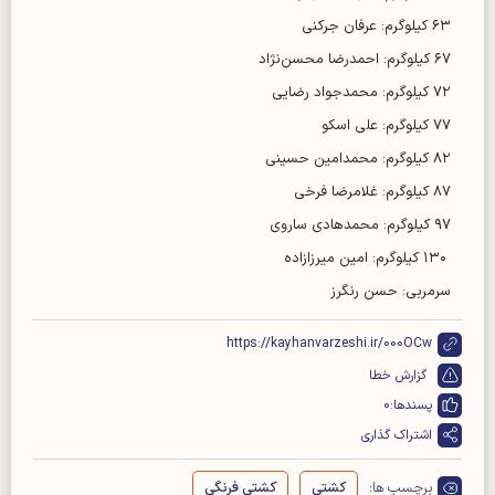
۶۳ کیلوگرم: عرفان جرکنی
۶۷ کیلوگرم: احمدرضا محسن‌نژاد
۷۲ کیلوگرم: محمدجواد رضایی
۷۷ کیلوگرم: علی اسکو
۸۲ کیلوگرم: محمدامین حسینی
۸۷ کیلوگرم: غلامرضا فرخی
۹۷ کیلوگرم: محمدهادی ساروی
۱۳۰ کیلوگرم: امین میرزازاده
سرمربی: حسن رنگرز
https://kayhanvarzeshi.ir/000OCw
گزارش خطا
پسندها:
0
اشتراک گذاری
برچسب ها:
کشتی
کشتی فرنگی