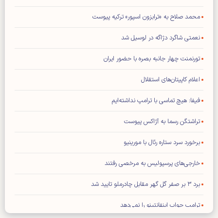
محمد صلاح به «ترابزون اسپور» ترکیه پیوست
نعمتی شاگرد دژاگه در لوسیل شد
تورنمنت چهار جانبه بصره با حضور ایران
اعلام کاپیتان‌های استقلال
فیفا: هیچ تماسی با ترامپ نداشته‌ایم
تراشتگن رسما به آژاکس پیوست
برخورد سرد ستاره رئال با مورینیو
خارجی‌های پرسپولیس به مرخصی رفتند
برد ۳ بر صفر گل گهر مقابل چادرملو تایید شد
ترامپ جواب اینفانتینو را نمی‌دهد