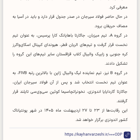
معرفی کرد.
در حال حاضر فولاد سیرجان در صدر جدول قرار دارد و باید در آسیا به
مصاف حریفان برود.
در گروه A، تیم میزبان، جاکارتا باهایانگ کارا پرسیس، به عنوان تیم
نخست قرار گرفت و تیم‌های الریان قطر، هیوندای کپیتال اسکای‌واکرز
کره جنوبی و زاییک والیبال کلاب قزاقستان سایر تیم‌های این گروه را
تشکیل دادند.
در گروه B نیز، تیم نماینده لیگ والیبال ژاپن با بالاترین رتبه FIVB، به
عنوان تیم نخست انتخاب شد و پس از آن فولاد سیرجان ایران،
جاکارتا گاردایایا اندونزی، نخونراتچاسیما کوئین سی‌وی‌سی تایلند قرار
گرفتند.
این رقابت‌ها از ۲۳ تا ۲۷ اردیبهشت ماه ۱۴۰۵ در شهر پونتیاناک
کشور اندونزی برگزار خواهد شد.
https://kayhanvarzeshi.ir/000ODP