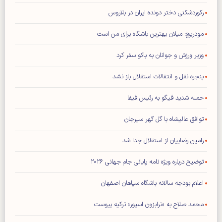
رکوردشکنی دختر دونده ایران در بلاروس
مودریچ: میلان بهترین باشگاه برای من است
وزیر ورزش و جوانان به باکو سفر کرد
پنجره نقل و انتقالات استقلال باز نشد
حمله شدید فیگو به رئیس فیفا
توافق عالیشاه با گل گهر سیرجان
رامین رضاییان از استقلال جدا شد
توضیح درباره ویژه نامه پایانی جام جهانی ۲۰۲۶
اعلام بودجه سالانه باشگاه سپاهان اصفهان
محمد صلاح به «ترابزون اسپور» ترکیه پیوست