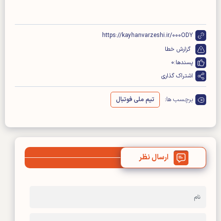
https://kayhanvarzeshi.ir/000ODY
گزارش خطا
پسندها:
0
اشتراک گذاری
برچسب ها:
تیم ملی فوتبال
ارسال نظر