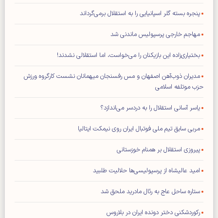
پنجره بسته گلر اسپانیایی را به استقلال برمی‌گرداند
مهاجم خارجی پرسپولیس ماندنی شد
بختیاری‌زاده این بازیکنان را می‌خواست، اما استقلالی نشدند!
مدیران ذوب‌آهن اصفهان و مس رفسنجان میهمانان نشست کارگروه ورزش
حزب موتلفه اسلامی
یاسر آسانی استقلال را به دردسر می‌اندازد؟
مربی سابق تیم ملی فوتبال ایران روی نیمکت ایتالیا
پیروزی استقلال بر همنام خوزستانی
امید عالیشاه از پرسپولیسی‌ها حلالیت طلبید
ستاره ساحل عاج به رئال مادرید ملحق شد
رکوردشکنی دختر دونده ایران در بلاروس