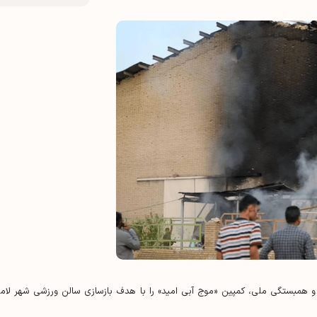
ثار و همبستگی ملی، کمپین «موج آبی امید» را با هدف بازسازی سالن ورزشی شهر لامر