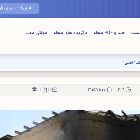
۱۵/مرداد/۴۰۵
ایرانِ قوی، ورزشِ قوی
خست
جلد و PDF مجله
برگزیده های مجله
مولتی مدیا
ت" اصلی"
۱۴۰۵/۰۱/۰۷
۱۱:۱۹