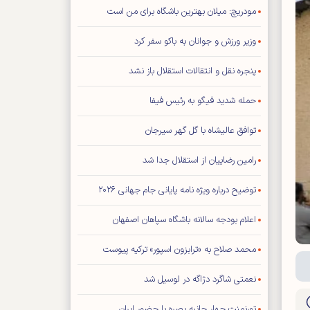
مودریچ: میلان بهترین باشگاه برای من است
وزیر ورزش و جوانان به باکو سفر کرد
پنجره نقل و انتقالات استقلال باز نشد
حمله شدید فیگو به رئیس فیفا
توافق عالیشاه با گل گهر سیرجان
رامین رضاییان از استقلال جدا شد
توضیح درباره ویژه نامه پایانی جام جهانی ۲۰۲۶
اعلام بودجه سالانه باشگاه سپاهان اصفهان
محمد صلاح به «ترابزون اسپور» ترکیه پیوست
نعمتی شاگرد دژاگه در لوسیل شد
تورنمنت چهار جانبه بصره با حضور ایران