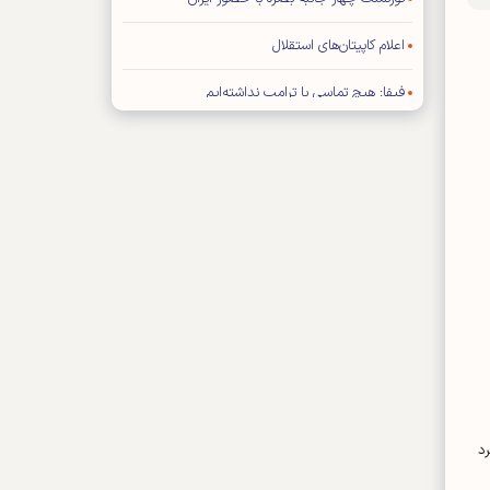
اعلام کاپیتان‌های استقلال
فیفا: هیچ تماسی با ترامپ نداشته‌ایم
تراشتگن رسما به آژاکس پیوست
برخورد سرد ستاره رئال با مورینیو
خارجی‌های پرسپولیس به مرخصی رفتند
برد ۳ بر صفر گل گهر مقابل چادرملو تایید شد
د