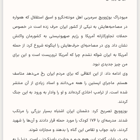
میودراگ بوژوویچ سرمربی اهل مونته‌نگرو و اسبق استقلال که همواره
در مصاحبه‌هایش به نیکی از کشور ایران حرف زده است در خصوص
حملات تجاوزکارانه آمریکا و رژیم صهیونیستی به کشورمان واکنش
نشان داد. وی در مصاحبه‌ای حرف‌هایش را اینگونه شروع کرد: از حمله
آمریکا به ایران شوکه نشدم چرا که آمریکا تروریست است و این برای
من چیز جدیدی نبود.
وی ادامه داد: از این اتفاقی که برای مردم ایران رخ می‌دهد متاسف
هستم. ماجرای اپستین را همه می‌دانند و اسناد زیادی از آن منتشر
شده است، از ترامپ اخاذی کرده‌اند و او را وادار به ورود به این جنگ
کردند.
بوزوویچ تصریح کرد: دشمنان ایران اشتباه بسیار بزرگی را مرتکب
شدند. مدرسه‌ای با ۱۷۶ کودک را مورد حمله قرار دادند و آن‌ها را شهید
کردند، باید جواب و تقاص این گناه را بدهند و مجازات شوند.
وی در پایان گفت: این همه جرم و جنایت باورنکردنی است. دنیا را به