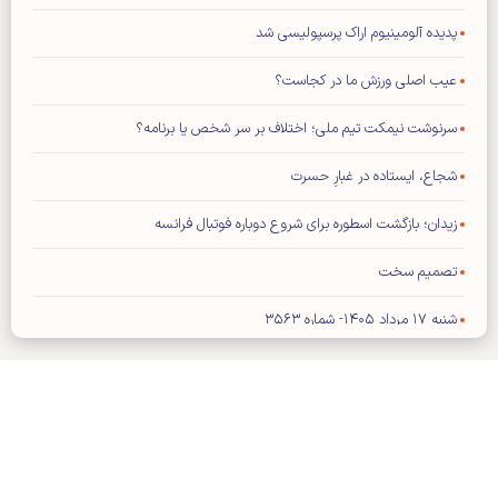
پدیده آلومینیوم اراک پرسپولیسی شد
عیب اصلی ورزش ما در کجاست؟
سرنوشت نیمکت تیم ملی؛ اختلاف بر سر شخص یا برنامه؟
شجاع، ایستاده در غبارِ حسرت
زیدان؛ بازگشت اسطوره برای شروع دوباره فوتبال فرانسه
تصمیم سخت
شنبه ۱۷ مرداد ۱۴۰۵- شماره ۳۵۶۳
شماره جدید مجله کیهان ورزشی منتشر شد (نسخه PDF)
بازیکن خارجی پرسپولیس در لیست مازاد تارتار
تمدید قرارداد کاپیتان استقلال
کلیه حقوق مادی و معنوی این سایت محفوظ و متعلق به وب‌سایت کیهان