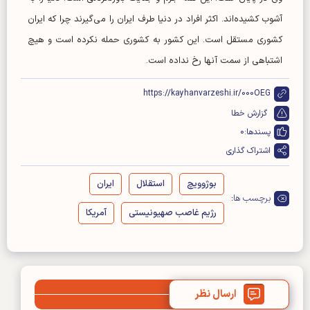
آشوب کشیده‌اند. اکثر افراد در دنیا طرف ایران را می‌گیرند چرا که ایران
کشوری مستقل است. این کشور به کشوری حمله نکرده است و هیچ
اشتباهی از سمت آنها رخ نداده است.
https://kayhanvarzeshi.ir/000OEG
گزارش خطا
پسندها:
0
اشتراک گذاری
بوژوویچ
استقلال
ایران
برچسب ها:
رژیم غاصب صهیونیستی
آمریکا
ارسال نظر