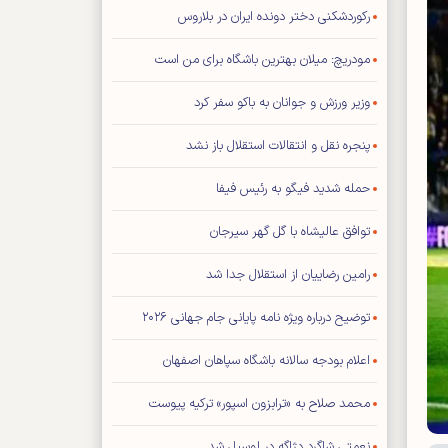
رکوردشکنی دختر دونده ایران در بلاروس
مودریچ: میلان بهترین باشگاه برای من است
وزیر ورزش و جوانان به باکو سفر کرد
پنجره نقل و انتقالات استقلال باز نشد
حمله شدید فیگو به رئیس فیفا
توافق عالیشاه با گل گهر سیرجان
رامین رضاییان از استقلال جدا شد
توضیح درباره ویژه نامه پایانی جام جهانی ۲۰۲۶
اعلام بودجه سالانه باشگاه سپاهان اصفهان
محمد صلاح به «ترابزون اسپور» ترکیه پیوست
نعمتی شاگرد دژاگه در لوسیل شد