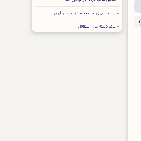
تورنمنت چهار جانبه بصره با حضور ایران
اعلام کاپیتان‌های استقلال
فیفا: هیچ تماسی با ترامپ نداشته‌ایم
تراشتگن رسما به آژاکس پیوست
برخورد سرد ستاره رئال با مورینیو
خارجی‌های پرسپولیس به مرخصی رفتند