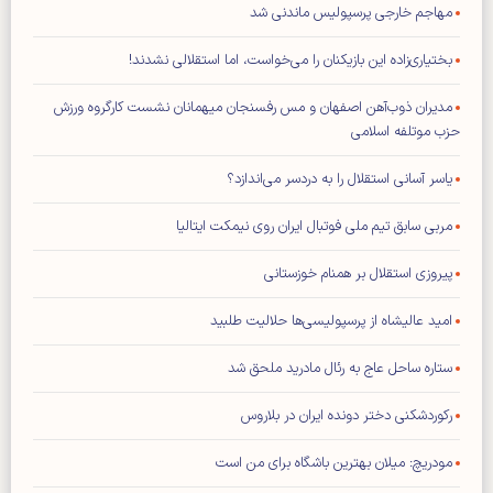
مهاجم خارجی پرسپولیس ماندنی شد
بختیاری‌زاده این بازیکنان را می‌خواست، اما استقلالی نشدند!
مدیران ذوب‌آهن اصفهان و مس رفسنجان میهمانان نشست کارگروه ورزش
حزب موتلفه اسلامی
یاسر آسانی استقلال را به دردسر می‌اندازد؟
مربی سابق تیم ملی فوتبال ایران روی نیمکت ایتالیا
پیروزی استقلال بر همنام خوزستانی
امید عالیشاه از پرسپولیسی‌ها حلالیت طلبید
ستاره ساحل عاج به رئال مادرید ملحق شد
رکوردشکنی دختر دونده ایران در بلاروس
مودریچ: میلان بهترین باشگاه برای من است