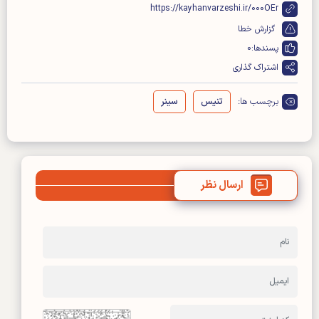
https://kayhanvarzeshi.ir/000OEr
گزارش خطا
پسندها:
0
اشتراک گذاری
برچسب ها:
تنیس
سینر
ارسال نظر