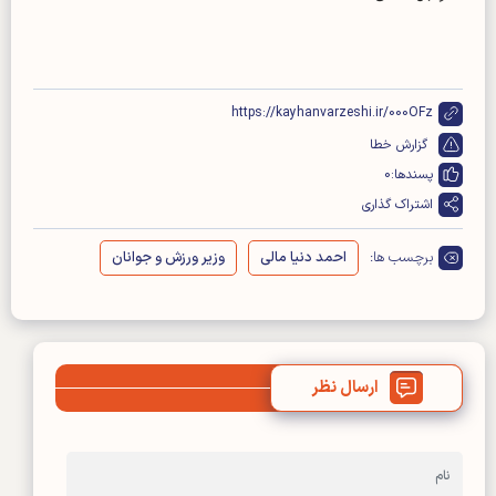
https://kayhanvarzeshi.ir/000OFz
گزارش خطا
پسندها:
0
اشتراک گذاری
برچسب ها:
احمد دنیا مالی
وزیر ورزش و جوانان
ارسال نظر