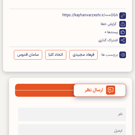
https://kayhanvarzeshi.ir/000OG8
گزارش خطا
پسندها:
0
اشتراک گذاری
برچسب ها:
فرهاد مجیدی
اتحاد کلبا
سامان قدوس
ارسال نظر