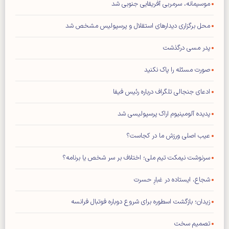
موسیمانه، سرمربی آفریقایی جنوبی شد
محل برگزاری دیدار‌های استقلال و پرسپولیس مشخص شد
پدر مسی درگذشت
صورت مسئله را پاک نکنید
ادعای جنجالی تلگراف درباره رئیس فیفا
پدیده آلومینیوم اراک پرسپولیسی شد
عیب اصلی ورزش ما در کجاست؟
سرنوشت نیمکت تیم ملی؛ اختلاف بر سر شخص یا برنامه؟
شجاع، ایستاده در غبارِ حسرت
زیدان؛ بازگشت اسطوره برای شروع دوباره فوتبال فرانسه
تصمیم سخت