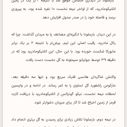
بارسلونا در دیداری حساس موفق شد با نتیجه ۲ بر یک در زمین
اتلتیکومادرید، که از اواخر نیمه نخست ۱۰ نفره شده بود، به پیروزی
برسد و فاصله خود را در صدر جدول افزایش دهد.
در این دیدار، بارسلونا با انگیزه‌ای مضاعف پا به میدان گذاشت؛ چرا که
رئال مادرید، رقیب اصلی این تیم، پیش‌تر با نتیجه ۲ بر یک برابر
مایورکا شکست خورده بود. با این حال، این اتلتیکومادرید بود که در
دقیقه ۳۹ توسط جولیانو سیمئونه به گل نخست دست یافت.
واکنش شاگردان هانسی فلیک سریع بود و تنها سه دقیقه بعد،
مارکوس راشفورد گل تساوی را به ثمر رساند. در ادامه و در واپسین
لحظات نیمه نخست، نیکو گونزالس از اتلتیکومادرید با دریافت کارت
قرمز از زمین اخراج شد تا کار برای میزبان دشوارتر شود.
در نیمه دوم، بارسلونا تلاش زیادی برای رسیدن به گل برتری انجام داد