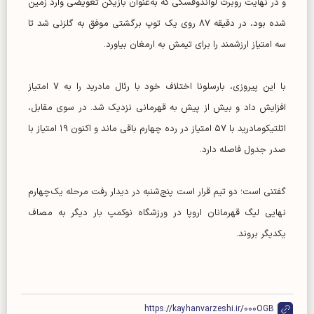
و در نهایت روبرت لواندوفسکی که به‌عنوان بازیکن تعویضی وارد زمین
شده بود، در دقیقه ۸۷ روی یک توپ برگشتی موفق به گلزنی شد تا
سه امتیاز ارزشمند را برای تیمش به ارمغان بیاورد.
با این پیروزی، بارسلونا اختلاف خود با رئال مادرید را به ۷ امتیاز
افزایش داد و بیش از پیش به قهرمانی نزدیک شد. در سوی مقابل،
اتلتیکومادرید با ۵۷ امتیاز در رده چهارم باقی ماند و اکنون ۱۹ امتیاز با
صدر جدول فاصله دارد.
گفتنی است؛ دو تیم قرار است پنج‌شنبه در دیدار رفت مرحله یک‌چهارم
نهایی لیگ قهرمانان اروپا در ورزشگاه نوکمپ بار دیگر به مصاف
یکدیگر بروند.
https://kayhanvarzeshi.ir/000OGB