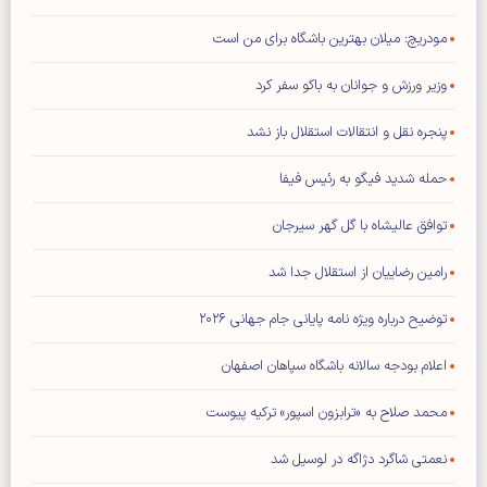
مودریچ: میلان بهترین باشگاه برای من است
وزیر ورزش و جوانان به باکو سفر کرد
پنجره نقل و انتقالات استقلال باز نشد
حمله شدید فیگو به رئیس فیفا
توافق عالیشاه با گل گهر سیرجان
رامین رضاییان از استقلال جدا شد
توضیح درباره ویژه نامه پایانی جام جهانی ۲۰۲۶
اعلام بودجه سالانه باشگاه سپاهان اصفهان
محمد صلاح به «ترابزون اسپور» ترکیه پیوست
نعمتی شاگرد دژاگه در لوسیل شد