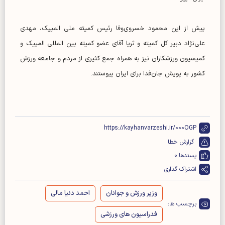
پیش از این محمود خسروی‌وفا رئیس کمیته ملی المپیک، مهدی
علی‌نژاد دبیر کل کمیته و ثریا آقای عضو کمیته بین المللی المپیک و
کمیسیون ورزشکاران نیز به همراه جمع کثیری از مردم و جامعه ورزش
کشور به پویش جان‌فدا برای ایران پیوستند.
https://kayhanvarzeshi.ir/000OGP
گزارش خطا
پسندها:
0
اشتراک گذاری
وزیر ورزش و جوانان
احمد دنیا مالی
برچسب ها:
فدراسیون های ورزشی