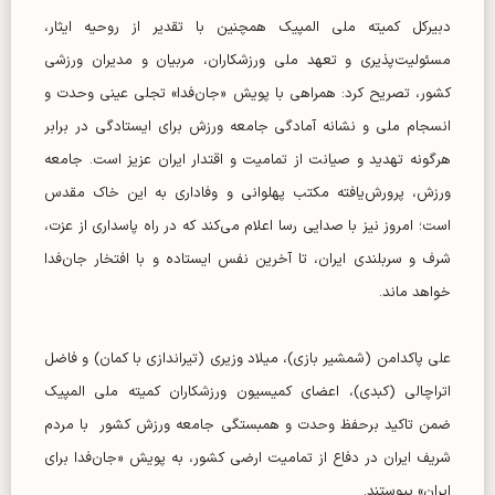
دبیرکل کمیته ملی المپیک همچنین با تقدیر از روحیه ایثار،
مسئولیت‌پذیری و تعهد ملی ورزشکاران، مربیان و مدیران ورزشی
کشور، تصریح کرد: همراهی با پویش «جان‌فدا» تجلی عینی وحدت و
انسجام ملی و نشانه آمادگی جامعه ورزش برای ایستادگی در برابر
هرگونه تهدید و صیانت از تمامیت و اقتدار ایران عزیز است. جامعه
ورزش، پرورش‌یافته مکتب پهلوانی و وفاداری به این خاک مقدس
است؛ امروز نیز با صدایی رسا اعلام می‌کند که در راه پاسداری از عزت،
شرف و سربلندی ایران، تا آخرین نفس ایستاده و با افتخار جان‌فدا
خواهد ماند.
علی پاکدامن (شمشیر بازی)، میلاد وزیری (تیراندازی با کمان) و فاضل
اتراچالی (کبدی)، اعضای کمیسیون ورزشکاران کمیته ملی المپیک
ضمن تاکید برحفظ وحدت و همبستگی جامعه ورزش کشور با مردم
شریف ایران در دفاع از تمامیت ارضی کشور، به پویش «جان‌فدا برای
ایران» پیوستند.