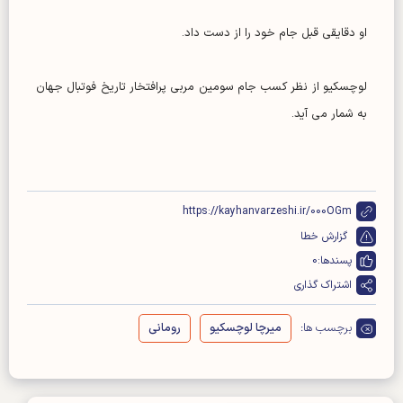
او دقایقی قبل جام خود را از دست داد.
لوچسکیو از نظر کسب جام سومین مربی پرافتخار تاریخ فوتبال جهان
به شمار می آید.
https://kayhanvarzeshi.ir/000OGm
گزارش خطا
پسندها:
0
اشتراک گذاری
برچسب ها:
میرچا لوچسکیو
رومانی