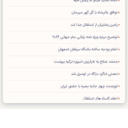
حمله شدید فیگو به رئیس فیفا
توافق عالیشاه با گل گهر سیرجان
رامین رضاییان از استقلال جدا شد
توضیح درباره ویژه نامه پایانی جام جهانی ۲۰۲۶
اعلام بودجه سالانه باشگاه سپاهان اصفهان
محمد صلاح به «ترابزون اسپور» ترکیه پیوست
نعمتی شاگرد دژاگه در لوسیل شد
تورنمنت چهار جانبه بصره با حضور ایران
اعلام کاپیتان‌های استقلال
فیفا: هیچ تماسی با ترامپ نداشته‌ایم
تراشتگن رسما به آژاکس پیوست