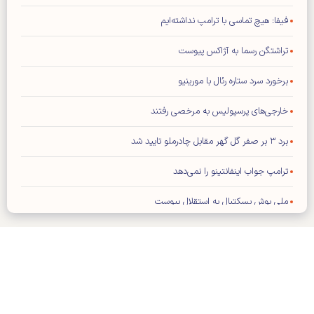
فیفا: هیچ تماسی با ترامپ نداشته‌ایم
تراشتگن رسما به آژاکس پیوست
برخورد سرد ستاره رئال با مورینیو
خارجی‌های پرسپولیس به مرخصی رفتند
برد ۳ بر صفر گل گهر مقابل چادرملو تایید شد
ترامپ جواب اینفانتینو را نمی‌دهد
ملی پوش بسکتبال به استقلال پیوست
تصمیم‌گیری درباره آینده قلعه‌نویی عقب افتاد
اعتراف باشگاه پرسپولیس به انتشار یک خبر نادرست
اینفانتینو دست به دامن ترامپ شد!
کلیه حقوق مادی و معنوی این سایت محفوظ و متعلق به وب‌سایت کیهان