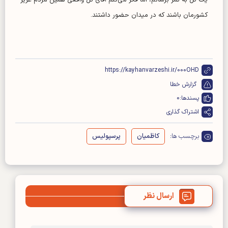
یک گل به ثمر برسانم، اما فکر می‌کنم آقای گل واقعی همین مردم عزیز
کشورمان باشند که در میدان حضور داشتند.
https://kayhanvarzeshi.ir/000OHD
گزارش خطا
پسندها:
0
اشتراک گذاری
برچسب ها:
کاظمیان
پرسپولیس
ارسال نظر