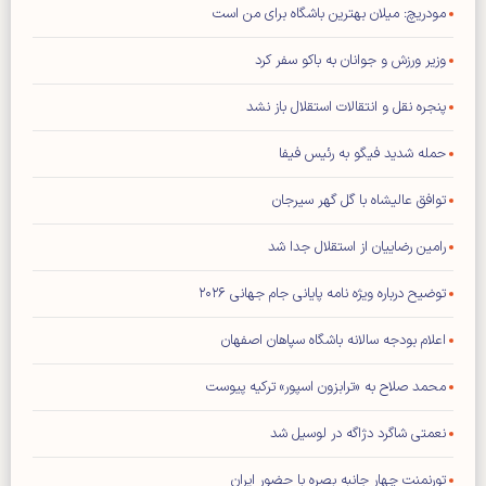
مودریچ: میلان بهترین باشگاه برای من است
وزیر ورزش و جوانان به باکو سفر کرد
پنجره نقل و انتقالات استقلال باز نشد
حمله شدید فیگو به رئیس فیفا
توافق عالیشاه با گل گهر سیرجان
رامین رضاییان از استقلال جدا شد
توضیح درباره ویژه نامه پایانی جام جهانی ۲۰۲۶
اعلام بودجه سالانه باشگاه سپاهان اصفهان
محمد صلاح به «ترابزون اسپور» ترکیه پیوست
نعمتی شاگرد دژاگه در لوسیل شد
تورنمنت چهار جانبه بصره با حضور ایران