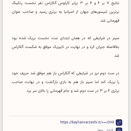
نتایج ۷ بر ۶ و ۶ بر ۳ برابر کارلوس آلکاراس نفر نخست رنکینگ
برترین تنیسورهای جهان از اسپانیا به برتری رسید و صاحب عنوان
قهرمانی شد.
سینر در شرایطی که در همان ابتدای ست نخست بریک شده بود
بلافاصله جبران کرد و در نهایت در تایبریک موفق به شکست آلکاراس
شد.
در ست دوم نیز در شرایطی که آلکاراس باز هم موفق شد حریف خود
را بریک کند اما سینر باز هم به بازی بازگشت و در نهابت صاحب
برتری ۶ بر ۳ در ست دوم شد و جام قهرمانی را بالای سر برد.
https://kayhanvarzeshi.ir/000OHX
گزارش خطا