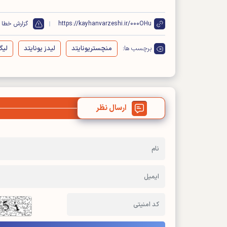
https://kayhanvarzeshi.ir/000OHu
گزارش خطا
برچسب ها:
منچستریونایتد
لیدز یونایتد
لیگ
ارسال نظر