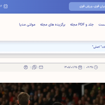
۱۶/مرداد/۴۰۵
 ورزشِ قوی
خست
جلد و PDF مجله
برگزیده های مجله
مولتی مدیا
۱۴۰۵/۰۱/۲۵
۰۹:۳۵