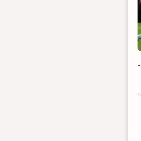
م
را جبران