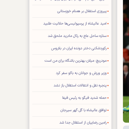
پیروزی استقلال بر همنام خوزستانی
امید عالیشاه از پرسپولیسی‌ها حلالیت طلبید
ستاره ساحل عاج به رئال مادرید ملحق شد
رکوردشکنی دختر دونده ایران در بلاروس
مودریچ: میلان بهترین باشگاه برای من است
وزیر ورزش و جوانان به باکو سفر کرد
پنجره نقل و انتقالات استقلال باز نشد
حمله شدید فیگو به رئیس فیفا
توافق عالیشاه با گل گهر سیرجان
رامین رضاییان از استقلال جدا شد