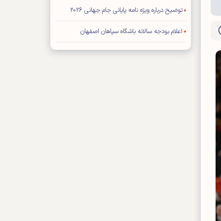
توضیح درباره ویژه نامه پایانی جام جهانی ۲۰۲۶
اعلام بودجه سالانه باشگاه سپاهان اصفهان
محمد صلاح به «ترابزون اسپور» ترکیه پیوست
نعمتی شاگرد دژاگه در لوسیل شد
تورنمنت چهار جانبه بصره با حضور ایران
اعلام کاپیتان‌های استقلال
فیفا: هیچ تماسی با ترامپ نداشته‌ایم