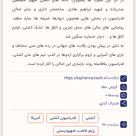
در اثر این آسیب ها رستوران، خانه های کشتی شهید مصطفی
صدرزاده و شهید ابراهیم هادی، ساختمان اداری و سایر اماکن
فدراسیون در بخش هایی همچون دیوارها، شیشه ها، سازه سقف،
روشنایی های سالن های محل تمرین و اتاق ها، تشک کشتی، لوازم
اتاق ها و ... دچار خسارت سنگین شد.
به دلیل در پیش بودن رقابت های جهانی در رده های سنی مختلف و
بازی های آسیایی و لزوم برگزاری اردوها در کمپ تیم های ملی کشتی،
فدراسیون بلافاصله روند بازسازی این اماکن را آغاز کرده است.
https://kayhanvarzeshi.ir/000OIJ
گزارش خطا
پسندها:
0
اشتراک گذاری
کشتی
فدراسیون کشتی
آمریکا
برچسب ها:
رژیم غاصب صهیونیستی