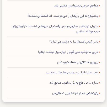
مهاجم خارجی پرسپولیس ماندنی شد
بختیاری‌زاده این بازیکنان را می‌خواست، اما استقلالی نشدند!
مدیران ذوب‌آهن اصفهان و مس رفسنجان میهمانان نشست کارگروه ورزش
حزب موتلفه اسلامی
یاسر آسانی استقلال را به دردسر می‌اندازد؟
مربی سابق تیم ملی فوتبال ایران روی نیمکت ایتالیا
پیروزی استقلال بر همنام خوزستانی
امید عالیشاه از پرسپولیسی‌ها حلالیت طلبید
ستاره ساحل عاج به رئال مادرید ملحق شد
رکوردشکنی دختر دونده ایران در بلاروس
مودریچ: میلان بهترین باشگاه برای من است