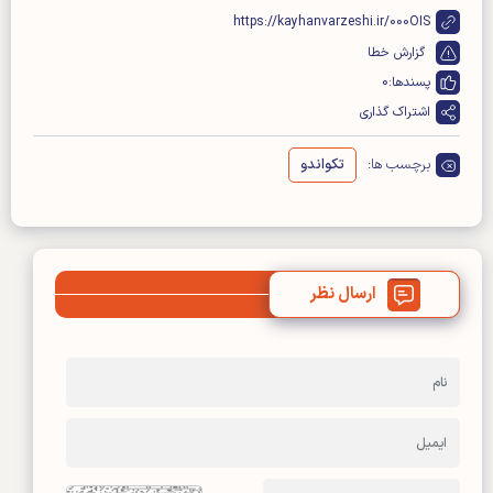
https://kayhanvarzeshi.ir/000OIS
گزارش خطا
پسندها:
0
اشتراک گذاری
برچسب ها:
تکواندو
ارسال نظر