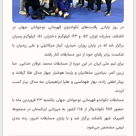
در روز پایانی رقابت‌های تکواندوی قهرمانی نوجوانان جهان در
تاشکند، مبارزات اوزان ۵۲- و ۶۳- کیلوگرم دختران، ۵۱- کیلوگرم پسران
برگزار شد که در پایان روزان حیدری، آیناز میکائیلی و علی رزمیان با
شکست برابر رقبای خود از دور مسابقات کنار رفتند.
برای تیم ملی ایران در این دوره از مسابقات محمد عرفان خدایی، حنا
زرین کمر، بنیامین سلطانیان و پارسا هوشیار چهار مدال طلا گرفتند و
پینار لطفی زاده، بهار طهماسبی و هلیا ابراهیمیان سه مدال برنز کسب
کردند.
مسابقات تکواندو قهرمانی نوجوانان جهان یکشنبه ۲۳ فروردین ماه با
حضور ۹۸۶ تکواندوکار از ۱۱۵ کشور به میزبانی ازبکستان در مجموعه
المپیک شهر تاشکند برگزار شد و با پایان مسابقات امروز، رده بندی
تیمی مشخص می‌شود.