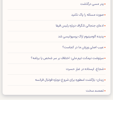
پدر مسی درگذشت
صورت مسئله را پاک نکنید
ادعای جنجالی تلگراف درباره رئیس فیفا
پدیده آلومینیوم اراک پرسپولیسی شد
عیب اصلی ورزش ما در کجاست؟
سرنوشت نیمکت تیم ملی؛ اختلاف بر سر شخص یا برنامه؟
شجاع، ایستاده در غبارِ حسرت
زیدان؛ بازگشت اسطوره برای شروع دوباره فوتبال فرانسه
تصمیم سخت
شنبه ۱۷ مرداد ۱۴۰۵- شماره ۳۵۶۳
شماره جدید مجله کیهان ورزشی منتشر شد (نسخه PDF)