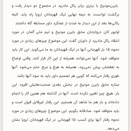
بایرن‌مونیخ با برتری برابر رئال مادرید در مجموع دو دیدار رفت و
برگشت توانست به نیمه نهایی لیگ قهرمانان اروپا راه یابد. البته
رئالی‌ها بعد از این دیدار به شدت از عملکرد داور مسابقه گله داشتند.
اولیور کان دروازه‌بان سابق بایرن مونیخ و تیم ملی آلمان در مورد
انتقاد رئال مادرید از داوران گفت: این موضوع چیز‌های زیادی در مورد
نحوه ۱۵ بار قهرمانی آنها در لیگ قهرمانان به ما می‌گوید. این کار باید
متوقف شود. آنها نمی‌توانند همیشه از این کار فرار کنند. وقتی اوضاع
به نفعشان پیش نمی‌رود، همیشه به هرج و مرج ختم می‌شود. آنها
طوری رفتار می‌کنند که گویی هر تصمیم داور باید به سود آنها باشد.
ستاره سابق بایرن مونیخ در بخش بعدی صحبت‌هایش افزود: این
بار، هیچ چیز تغییر نکرده است. آنها در گذشته هم همین کار را انجام
داده‌اند و باز هم ما شاهد آن هستیم. این رفتار غیرقابل قبول است و
باید متوقف شود. صادقانه بگویم، این موضوع چیز‌های زیادی در مورد
نحوه رفتار آنها برای کسب ۱۵ قهرمانی در لیگ قهرمانان اروپا نشان
می‌دهد.