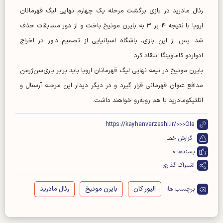
رئال مادرید در بازی برگشت مرحله یک چهارم نهایی لیگ قهرمانان
اروپا با نتیجه ۴ بر ۳ به بایرن مونیخ باخت و از دور مسابقات حذف
شد. پس از این بازی، باشگاه اسپانیایی از تصمیم داور در اخراج
ادواردو کاماوینگا انتقاد کرد.
بایرن مونیخ در نیمه نهایی لیگ قهرمانان اروپا باید برابر پاری‌سن‌ژرمن
مدافع عنوان قهرمانی قرار گیرد و در دیگر دیدار این مرحله آرسنال و
اتلتیکومادرید با هم رو‌به‌رو خواهند داشت.
https://kayhanvarzeshi.ir/000OIa
گزارش خطا
پسندها:
0
اشتراک گذاری
برچسب ها:
الیور کان
بایرن مونیخ
رئال مادرید