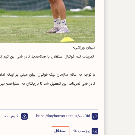
کیهان ورزشی-
تمرینات تیم فوتبال استقلال با صلاحدید کادر فنی این تیم 
کادر فنی تمرینات این تعطیل شد تا بازیکنان به استراحت بپردا
https://kayhanvarzeshi.ir/000OId
گزارش خطا
برچسب ها:
استقلال