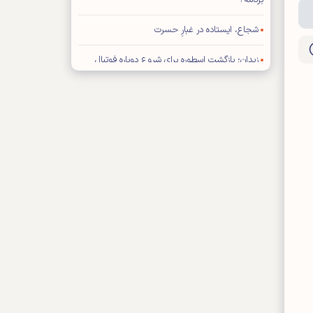
برنامه؟
شجاع، ایستاده در غبارِ حسرت
زیدان؛ بازگشت اسطوره برای شروع دوباره فوتبال
فرانسه
تصمیم سخت
شنبه ۱۷ مرداد ۱۴۰۵- شماره ۳۵۶۳
شماره جدید مجله کیهان ورزشی منتشر شد (نسخه
PDF)
بازیکن خارجی پرسپولیس در لیست مازاد تارتار
تمدید قرارداد کاپیتان استقلال