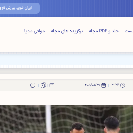
۱۸/مرداد/۰۵
ایرانِ قوی، ورزشِ قوی
خست
جلد و PDF مجله
برگزیده های مجله
مولتی مدیا
ت" اصلی"
۱۴۰۵/۰۱/۲۹
۲۱:۲۲