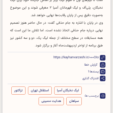
است تا تیم‌های اول تا سوم لیگ برتر بر اساس جایگاه خود برای لیگ
نخبگان، پلی‌آف و لیگ قهرمانان آسیا ۲ معرفی شوند و این موضوع
به‌صورت دقیق پس از پایان رقابت‌ها نهایی خواهد شد.
وی در پایان با اشاره به جام حذفی گفت: در حال حاضر هنوز تصمیم
نهایی درباره جام حذفی اتخاذ نشده است، اما تلاش ما این است که
همه مسابقات در سطح مختلف از جمله لیگ یک، دو و سه کشور نیز
طبق برنامه از اواخر اردیبهشت‌ماه آغاز و برگزار شود.
https://kayhanvarzeshi.ir/000OIo
گزارش خطا
پسندها:
1
اشتراک گذاری
لیگ نخبگان آسیا
استقلال تهران
تراکتور
برچسب ها:
سپاهان
هدایت ممبینی