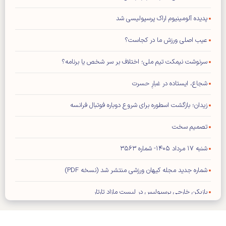
پدیده آلومینیوم اراک پرسپولیسی شد
عیب اصلی ورزش ما در کجاست؟
سرنوشت نیمکت تیم ملی؛ اختلاف بر سر شخص یا برنامه؟
شجاع، ایستاده در غبارِ حسرت
زیدان؛ بازگشت اسطوره برای شروع دوباره فوتبال فرانسه
تصمیم سخت
شنبه ۱۷ مرداد ۱۴۰۵- شماره ۳۵۶۳
شماره جدید مجله کیهان ورزشی منتشر شد (نسخه PDF)
بازیکن خارجی پرسپولیس در لیست مازاد تارتار
تمدید قرارداد کاپیتان استقلال