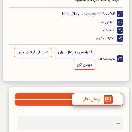
اکرت) به تیم ملی اضافه شود.
https://kayhanvarzeshi.ir/000OJ1
گزارش خطا
پسندها:
0
اشتراک گذاری
فدراسیون فوتبال ایران
تیم ملی فوتبال ایران
برچسب ها:
مهدی تاج
ارسال نظر