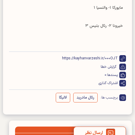
مایورکا ۱- والنسیا ۱
خیرونا ۲- رئال بتیس ۳
https://kayhanvarzeshi.ir/000OJT
گزارش خطا
پسندها:
0
اشتراک گذاری
برچسب ها:
رئال مادرید
لالیگا
ارسال نظر