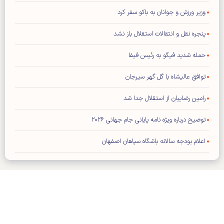
وزیر ورزش و جوانان به باکو سفر کرد
پنجره نقل و انتقالات استقلال باز نشد
حمله شدید فیگو به رئیس فیفا
توافق عالیشاه با گل گهر سیرجان
رامین رضاییان از استقلال جدا شد
توضیح درباره ویژه نامه پایانی جام جهانی ۲۰۲۶
اعلام بودجه سالانه باشگاه سپاهان اصفهان
محمد صلاح به «ترابزون اسپور» ترکیه پیوست
نعمتی شاگرد دژاگه در لوسیل شد
تورنمنت چهار جانبه بصره با حضور ایران