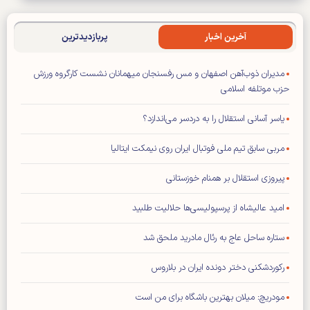
آخرین اخبار
پربازدیدترین
مدیران ذوب‌آهن اصفهان و مس رفسنجان میهمانان نشست کارگروه ورزش
حزب موتلفه اسلامی
یاسر آسانی استقلال را به دردسر می‌اندازد؟
مربی سابق تیم ملی فوتبال ایران روی نیمکت ایتالیا
پیروزی استقلال بر همنام خوزستانی
امید عالیشاه از پرسپولیسی‌ها حلالیت طلبید
ستاره ساحل عاج به رئال مادرید ملحق شد
رکوردشکنی دختر دونده ایران در بلاروس
مودریچ: میلان بهترین باشگاه برای من است