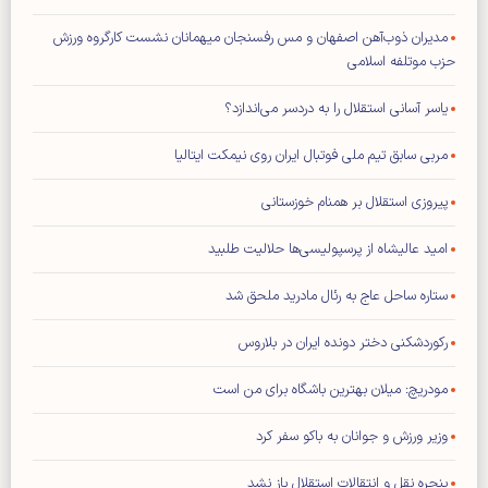
مدیران ذوب‌آهن اصفهان و مس رفسنجان میهمانان نشست کارگروه ورزش
حزب موتلفه اسلامی
یاسر آسانی استقلال را به دردسر می‌اندازد؟
مربی سابق تیم ملی فوتبال ایران روی نیمکت ایتالیا
پیروزی استقلال بر همنام خوزستانی
امید عالیشاه از پرسپولیسی‌ها حلالیت طلبید
ستاره ساحل عاج به رئال مادرید ملحق شد
رکوردشکنی دختر دونده ایران در بلاروس
مودریچ: میلان بهترین باشگاه برای من است
وزیر ورزش و جوانان به باکو سفر کرد
پنجره نقل و انتقالات استقلال باز نشد