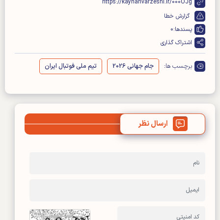
https://kayhanvarzeshi.ir/000OJg
گزارش خطا
پسندها:
0
اشتراک گذاری
برچسب ها:
جام جهانی 2026
تیم ملی فوتبال ایران
ارسال نظر