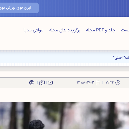
۱۷/مرداد/۰۵
ایرانِ قوی، ورزشِ قوی
خست
جلد و PDF مجله
برگزیده های مجله
مولتی مدیا
ت" اصلی"
۱۴۰۵/۰۲/۰۳
۰۹:۴۳