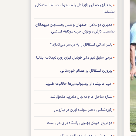
بختیاری‌زاده این بازیکنان را می‌خواست، اما استقلالی
نشدند!
مدیران ذوب‌آهن اصفهان و مس رفسنجان میهمانان
نشست کارگروه ورزش حزب موتلفه اسلامی
یاسر آسانی استقلال را به دردسر می‌اندازد؟
مربی سابق تیم ملی فوتبال ایران روی نیمکت ایتالیا
پیروزی استقلال بر همنام خوزستانی
امید عالیشاه از پرسپولیسی‌ها حلالیت طلبید
ستاره ساحل عاج به رئال مادرید ملحق شد
رکوردشکنی دختر دونده ایران در بلاروس
مودریچ: میلان بهترین باشگاه برای من است