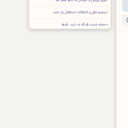
وزیر ورزش و جوانان به باکو سفر کرد
پنجره نقل و انتقالات استقلال باز نشد
حمله شدید فیگو به رئیس فیفا
توافق عالیشاه با گل گهر سیرجان
رامین رضاییان از استقلال جدا شد
توضیح درباره ویژه نامه پایانی جام جهانی ۲۰۲۶
اعلام بودجه سالانه باشگاه سپاهان اصفهان
محمد صلاح به «ترابزون اسپور» ترکیه پیوست