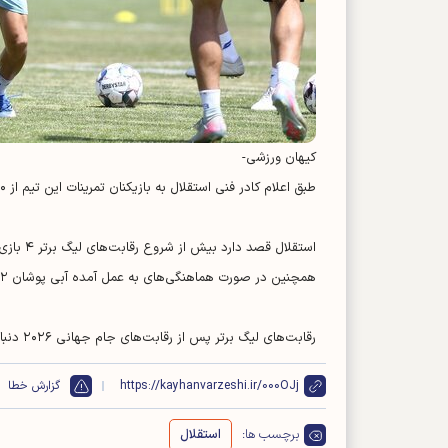
کیهان ورزشی-
طبق اعلام کادر فنی استقلال به بازیکنان تمرینات این تیم از ۲۰ اردیبهشت ماه از سر گرفته خواهد شد.
استقلال قصد دارد بیش از شروع رقابت‌های لیگ برتر ۴ بازی دوستانه را پشت سر بگذارد تا به مرز آمادگی برسد.
همچنین در صورت هماهنگی‌های به عمل آمده آبی پوشان ۲ اردوی داخلی هم خواهند داشت.
رقابت‌های لیگ برتر پس از رقابت‌های جام جهانی ۲۰۲۶ دنبال خواهد شد.
https://kayhanvarzeshi.ir/000OJj
گزارش خطا
برچسب ها:
استقلال